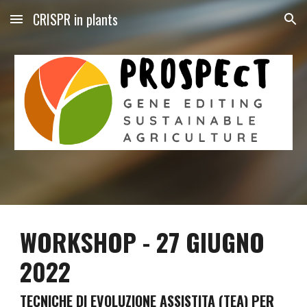
CRISPR in plants
Skip to main content
Skip to navigation
WORKSHOP - 27 GIUGNO 
2022  
TECNICHE DI EVOLUZIONE ASSISTITA (TEA) PER 